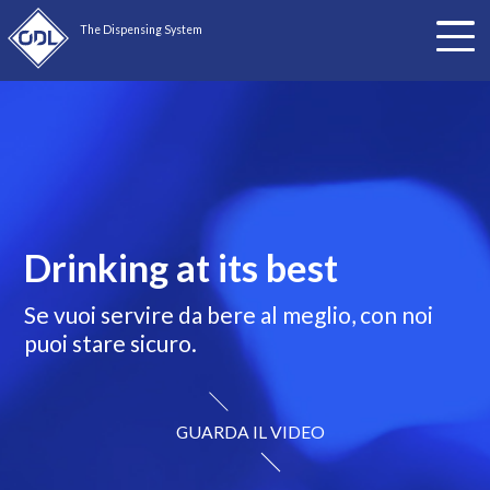
The Dispensing System
×
Drinking at its best
Se vuoi servire da bere al meglio, con noi
La migliore tecnologia per l'
acqua gasata
puoi stare sicuro.
progettata per ogni tipo di macchina.
GUARDA IL VIDEO